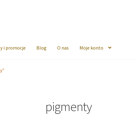
y i promocje
Blog
O nas
Moje konto
ty”
pigmenty