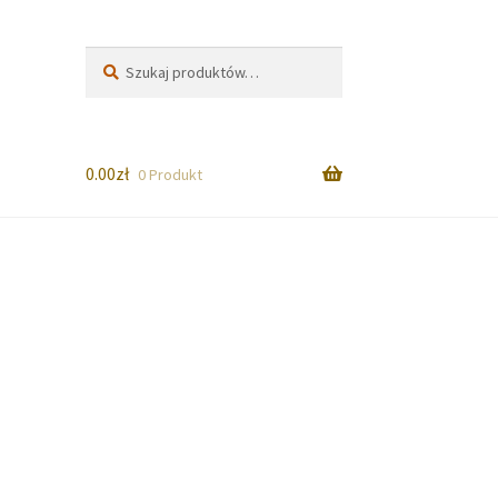
Szukaj:
Szukaj
0.00
zł
0 Produkt