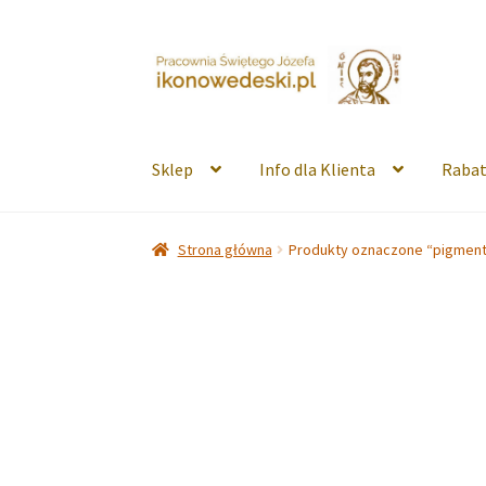
Przejdź
Przejdź
do
do
nawigacji
treści
Sklep
Info dla Klienta
Rabat
Strona główna
Produkty oznaczone “pigmen