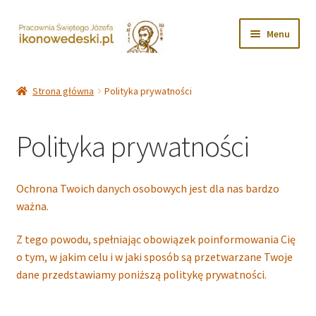
Przejdź
Przejdź
Menu
do
do
nawigacji
treści
Rozwiń
Sklep
menu
Strona główna
Polityka prywatności
potom
Rozwiń
Info dla Klienta
menu
Polityka prywatności
potom
Koszty wysyłki
Newsletter promocji
Ochrona Twoich danych osobowych jest dla nas bardzo
ważna.
Regulamin
Z tego powodu, spełniając obowiązek poinformowania Cię
o tym, w jakim celu i w jaki sposób są przetwarzane Twoje
Polityka prywatności
dane przedstawiamy poniższą politykę prywatności.
Kontakt